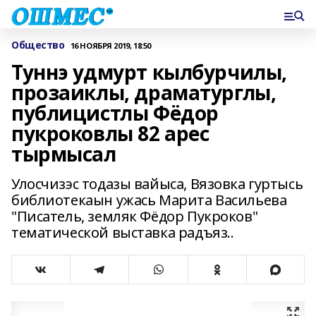
Общество
16 НОЯБРЯ 2019, 18:50
Туннэ удмурт кылбурчилы,
прозаиклы, драматурглы,
публицистлы Фёдор
пукроковлы 82 арес
тырмысал
Улосчизэс тодазы вайыса, Вязовка гуртысь
библиотекаын ужась Марита Васильева
"Писатель, земляк Фёдор Пукроков"
тематической выставка радъяз..