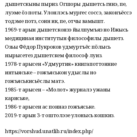
дышетскыны пыриз. Огшоры дышетӥсь гинэ, пе,
луэме ӧз поты. Улонлэсь мургес сӥоссэ, законъёссэ
тодэме потӥз, соин ик, пе, отчы вамыштӥ.
1969-тӥ арын дышетсконзэ йылпумъяз но Ижысь
медициная институтын философилы дышетӥз.
Озьы Фёдор Пукроков удмуртъёс пӧлысь
нырысетӥез дышетскем философ луиз.
1978-тӥ арысен «Удмуртия» книгапоттонние
интыяське – гожъяськон удыслы но
гожъяськисьёслы матэ.
1985-тӥ арысен – «Молот» журналэ ужаны
кариське,
1986-тӥ арысен ас понназ гожъяське.
2019-тӥ арын 3-тӥ оштолэзе улонысь кошкиз.
https://vorshud.unatlib.ru/index.php/