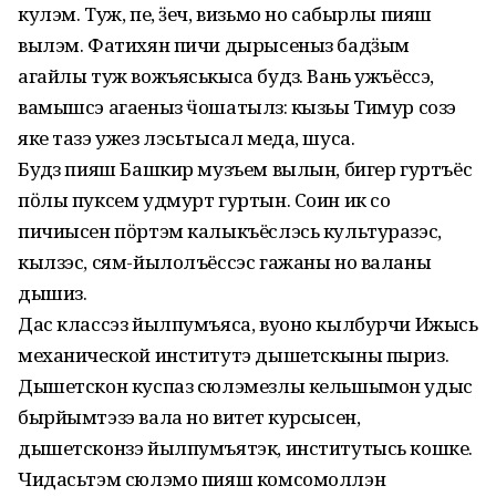
кулэм. Туж, пе, ӟеч, визьмо но сабырлы пияш
вылэм. Фатихян пичи дырысеныз бадӟым
агайлы туж вожъяськыса будӥз. Вань ужъёссэ,
вамышсэ агаеныз ӵошатылӥз: кызьы Тимур созэ
яке тазэ ужез лэсьтысал меда, шуса.
Будӥз пияш Башкир музъем вылын, бигер гуртъёс
пӧлы пуксем удмурт гуртын. Соин ик со
пичиысен пӧртэм калыкъёслэсь культуразэс,
кылзэс, сям-йылолъёссэс гажаны но валаны
дышиз.
Дас классэз йылпумъяса, вуоно кылбурчи Ижысь
механической институтэ дышетскыны пыриз.
Дышетскон куспаз сюлэмезлы кельшымон удыс
бырйымтэзэ вала но витетӥ курсысен,
дышетсконзэ йылпумъятэк, институтысь кошке.
Чидасьтэм сюлэмо пияш комсомоллэн