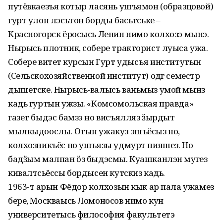
путёвкаезъя котыр ласянь ушъямон (образцовой)
гурт улон лэсьтон борды басьтӥське –
Красногорск ёросысь Ленин нимо колхозэ мынэ.
Нырысь плотник, собере тракторист луыса ужа.
Собере витетӥ курсын Гурт удысъя институтын
(Сельскохозяйственной институт) одӥг семестр
дышетске. Нырысь-валысь ваньмыз умой мынӥз
кадь гуртын ужзы. «Комсомольская правда»
газет быдэс бамзэ но висъялляз ӟырдыт
мылкыдоослы. Отын ужакуз эшъёсыз но,
колхозникъёс но ушъязы удмурт пияшез. Но
бадӟым малпан ӧз быдэсмы. Куашканлэн мугез
кивалтӥсьёссы бордысен кутскиз кадь.
1963-тӥ арын Фёдор колхозын кык ар пала ужамез
бере, Москваысь Ломоносов нимо кун
университетысь философия факультетэ