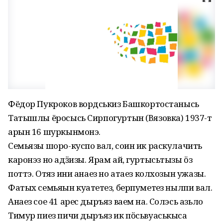
Фёдор Пукроков вордӥськиз Башкортостанысь
Татышлы ёросысь Сирпогуртын (Вязовка) 1937-тӥ
арын 16 шуркынмонэ.
Семьязы шоро-куспо вал, соин ик раскулачить
каронэз но адӟизы. Ярам ай, гуртысьтызы ӧз
поттэ. Отӥяз ини анаез но атаез колхозын ужазы.
Фатых семьяын куатетӥез, берпуметӥез нылпи вал.
Анаез сое 41 арес дыръяз ваем на. Солэсь азьло
Тимур пиез пичи дыръяз ик пӧсьвуаськыса