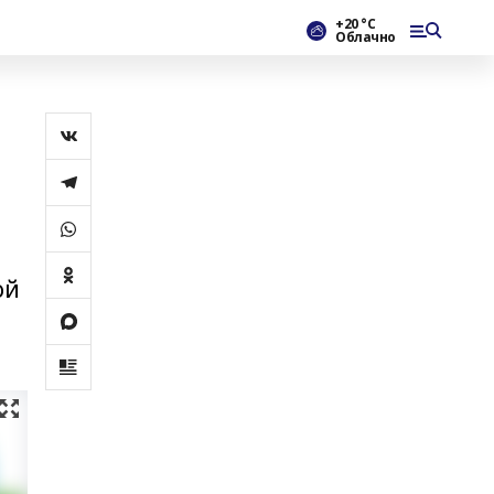
+20 °С
Облачно
ой