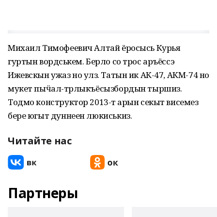
Михаил Тимофеевич Алтай ёросысь Курья
гуртын вордӥськем. Берло со трос аръёссэ
Ижевскын ужаз но улӥз. Татын ик АК-47, АКМ-74 но
мукет пыӵал-тӥрлыкъёсызбордын тыршиз.
Тодмо конструктор 2013-тӥ арын секыт висемез
бере югыт дуннеен люкиськиз.
Читайте нас
Партнеры