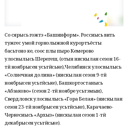
Со сярысь гожтэ «Башинформ». Россиысь вить
тужгес умой горнолыжной курортъёсты
басьтоно ке, соос пӧлы пыро Кемерово
улосвылысь Шерегеш, (отын нискылан сезон 16-
тӥ ноябрысен усьтӥське),Челябинск улосвылысь
«Солнечная долина» (нискылан сезон 9-тӥ
ноябрысен усьтӥське), Башкортостанысь
«Абзаково» (сезон 2-тӥ ноябре усьтэмын),
Свердловск улосвылысь «Гора Белая» (нискылан
сезон 23-тӥ ноябрысен усьтӥське), Карачаево-
Черкесиысь «Архыз» (нискылан сезон 1-тӥ
декабрысен усьтӥське).