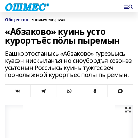
Общество
7 НОЯБРЯ 2019, 07:40
«Абзаково» куинь усто
курортъёс пӧлы пыремын
Башкортостанысь «Абзаково» гурезьысь
куасэн нискыланъя но сноубордъя сезонэз
усьтонын Россиысь куинь тужгес ӟеч
горнолыжной курортъёс пӧлы пыремын.