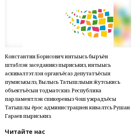
Константин Борисович интыысь быръён
штаблэн заседанияз пыриськиз, интыысь
аскивалтэтлэн органъёсаз депутатъёсын
пумиськылӥз, Вылысь Татышлыын ӝутӥськись
объектъёсын тодматскиз. Республика
парламентлэн спикереныз ӵош ужрадъёсы
Татышлы ёрос администрациен кивалтӥсь Рушан
Гараев пыриськиз.
Читайте нас