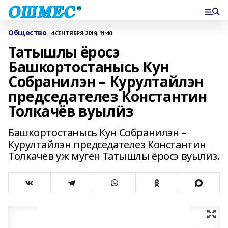
Общество
4 СЕНТЯБРЯ 2019, 11:40
Татышлы ёросэ
Башкортостанысь Кун
Собранилэн – Курултайлэн
председателез Константин
Толкачёв вуылӥз
Башкортостанысь Кун Собранилэн –
Курултайлэн председателез Константин
Толкачёв уж муген Татышлы ёросэ вуылӥз.