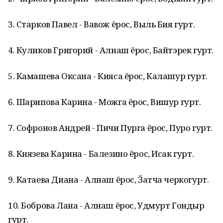
3. Старков Павел - Вавож ёрос, Выль Бия гурт.
4. Куликов Григорий - Алнаш ёрос, Байтэрек гурт.
5. Камашева Оксана - Кияса ёрос, Калашур гурт.
6. Шарипова Карина - Можга ёрос, Вишур гурт.
7. Софронов Андрей - Пичи Пурга ёрос, Пуро гурт.
8. Князева Карина - Балезино ёрос, Исак гурт.
9. Катаева Диана - Алнаш ёрос, Ӟатча черкогурт.
10. Боброва Лана - Алнаш ёрос, Удмурт Гондыр
гурт.