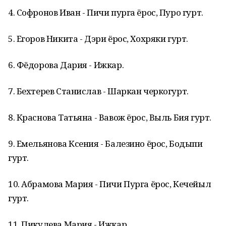
4. Софронов Иван - Пичи пурга ёрос, Пуро гурт.
5. Егоров Никита - Дэри ёрос, Хохряки гурт.
6. Фёдорова Дария - Ижкар.
7. Бехтерев Станислав - Шаркан черкогурт.
8. Краснова Татьяна - Вавож ёрос, Выль Бия гурт.
9. Емельянова Ксения - Балезино ёрос, Бодыпи
гурт.
10. Абрамова Мария - Пичи Пурга ёрос, Кечейыл
гурт.
11. Пикулева Мария - Ижкар.