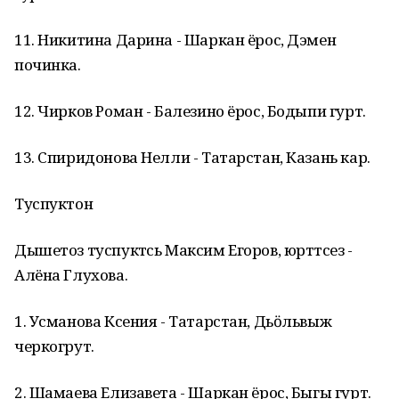
11. Никитина Дарина - Шаркан ёрос, Дэмен
починка.
12. Чирков Роман - Балезино ёрос, Бодыпи гурт.
13. Спиридонова Нелли - Татарстан, Казань кар.
Туспуктон
Дышетоз туспуктӥсь Максим Егоров, юрттӥсез -
Алёна Глухова.
1. Усманова Ксения - Татарстан, Дьӧльвыж
черкогрут.
2. Шамаева Елизавета - Шаркан ёрос, Быгы гурт.