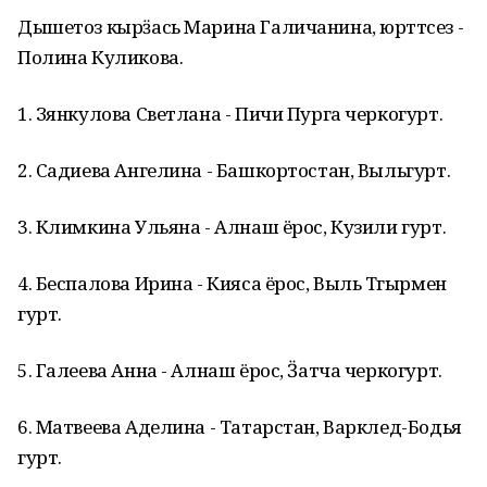
Дышетоз кырӟась Марина Галичанина, юрттӥсез -
Полина Куликова.
1. Зянкулова Светлана - Пичи Пурга черкогурт.
2. Садиева Ангелина - Башкортостан, Выльгурт.
3. Климкина Ульяна - Алнаш ёрос, Кузили гурт.
4. Беспалова Ирина - Кияса ёрос, Выль Тӥгырмен
гурт.
5. Галеева Анна - Алнаш ёрос, Ӟатча черкогурт.
6. Матвеева Аделина - Татарстан, Варклед-Бодья
гурт.