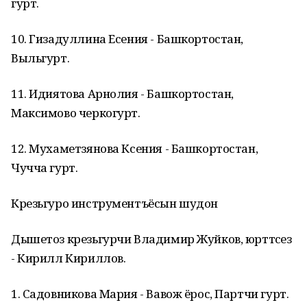
гурт.
10. Гизадуллина Есения - Башкортостан,
Выльгурт.
11. Идиятова Арнолия - Башкортостан,
Максимово черкогурт.
12. Мухаметзянова Ксения - Башкортостан,
Чучча гурт.
Крезьгуро инструментъёсын шудон
Дышетоз крезьгурчи Владимир Жуйков, юрттӥсез
- Кирилл Кириллов.
1. Садовникова Мария - Вавож ёрос, Партчи гурт.