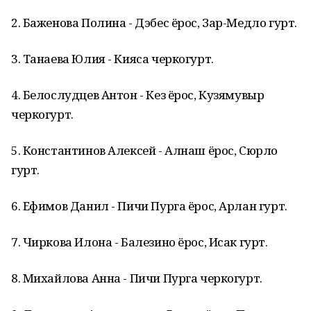
2. Баженова Полина - Дэбес ёрос, Зар-Медло гурт.
3. Танаева Юлия - Кияса черкогурт.
4. Белослудцев Антон - Кез ёрос, Кузямувыр
черкогурт.
5. Константинов Алексей - Алнаш ёрос, Сюрло
гурт.
6. Ефимов Данил - Пичи Пурга ёрос, Арлан гурт.
7. Чиркова Илона - Балезино ёрос, Исак гурт.
8. Михайлова Анна - Пичи Пурга черкогурт.