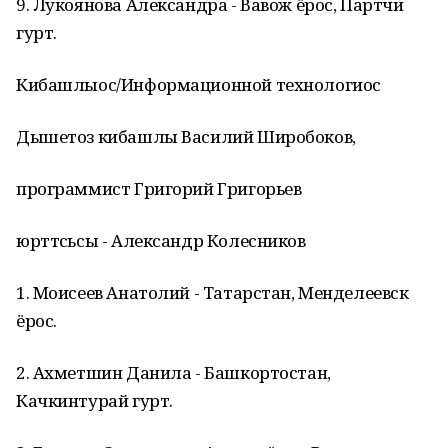
9. Лукоянова Александра - Вавож ёрос, Партчи
гурт.
Кибашлыос/Информационной технологиос
Дышетоз кибашлы Василий Широбоков,
программист Григорий Григорьев
юрттӥсьсы - Александр Колесников
1. Моисеев Анатолий - Татарстан, Менделеевск
ёрос.
2. Ахметшин Данила - Башкортостан,
Качкинтурай гурт.