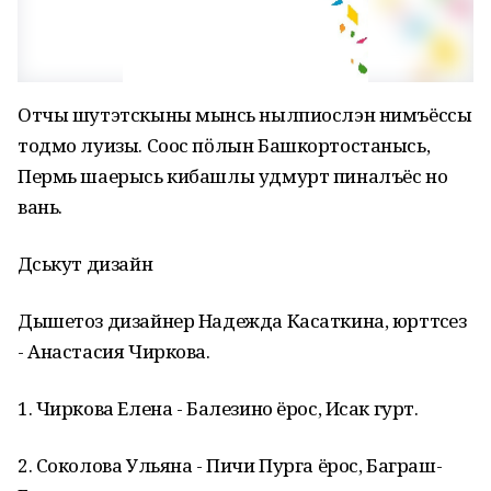
Отчы шутэтскыны мынӥсь нылпиослэн нимъёссы
тодмо луизы. Соос пӧлын Башкортостанысь,
Пермь шаерысь кибашлы удмурт пиналъёс но
вань.
Дӥськут дизайн
Дышетоз дизайнер Надежда Касаткина, юрттӥсез
- Анастасия Чиркова.
1. Чиркова Елена - Балезино ёрос, Исак гурт.
2. Соколова Ульяна - Пичи Пурга ёрос, Баграш-