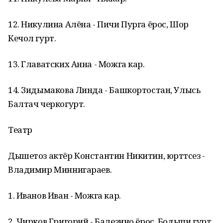
12. Никулина Алёна - Пичи Пурга ёрос, Шор
Кечол гурт.
13. Главатских Анна - Можга кар.
14. Зидымакова Линда - Башкортостан, Улысь
Балтач черкогурт.
Театр
Дышетоз актёр Константин Никитин, юрттӥсез -
Владимир Миннигараев.
1. Иванов Иван - Можга кар.
2. Чирков Григорий - Балезино ёрос, Бодыпи гурт.