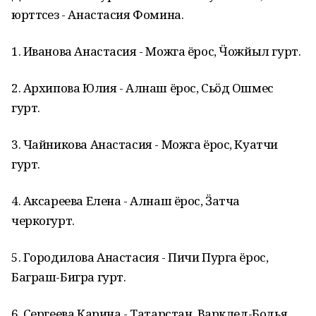
юрттӥсез - Анастасия Фомина.
1. Иванова Анастасия - Можга ёрос, Ӵожйыл гурт.
2. Архипова Юлия - Алнаш ёрос, Сьӧд Ошмес
гурт.
3. Чайникова Анастасия - Можга ёрос, Куатчи
гурт.
4. Аксареева Елена - Алнаш ёрос, Ӟатча
черкогурт.
5. Городилова Анастасия - Пичи Пурга ёрос,
Баграш-Бигра гурт.
6. Сергеева Карина - Татарстан, Варклед-Бодья