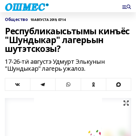
Общество
10 АВГУСТА 2019, 07:14
Республикаысьтымы кинъёс
"Шундыкар" лагерьын
шутэтскозы?
17-26-тӥ августэ Удмурт Элькунын
"Шундыкар" лагерь ужалоз.