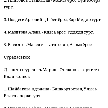
2. Платонов Станислав - Можга ёрос, Вуж Юбера
гурт.
3. Поздеев Арсений - Дэбес ёрос, Зар-Медло гурт.
4. Мазитова Алена - Кияса ёрос, Уддяди гурт.
5. Васильев Максим - Татарстан, Агрыз ёрос.
Суредаськон
Дышетоз суредась Марина Степанова, юрттӥсез -
Влад Волков.
1. Шайбакова Адриана - Башкортостан, Улысь
Балтач черкогурт.