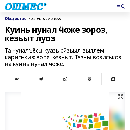
Общество
1 АВГУСТА 2019, 08:29
Куинь нунал ӵоже зороз,
кезьыт луоз
Та нуналъёсы куазь сӥзьыл выллем
кариськиз: зоре, кезьыт. Тазьы возиськоз
на куинь нунал ӵоже.