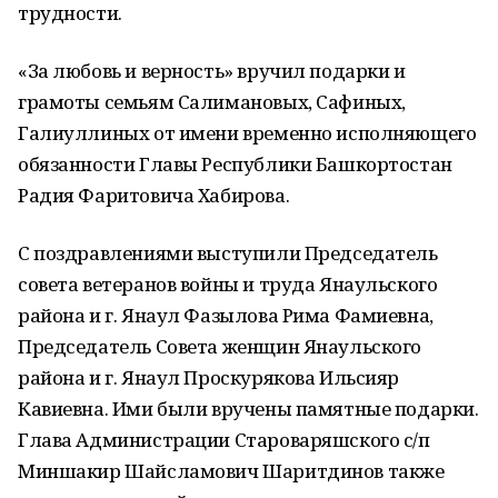
трудности.
«За любовь и верность» вручил подарки и
грамоты семьям Салимановых, Сафиных,
Галиуллиных от имени временно исполняющего
обязанности Главы Республики Башкортостан
Радия Фаритовича Хабирова.
С поздравлениями выступили Председатель
совета ветеранов войны и труда Янаульского
района и г. Янаул Фазылова Рима Фамиевна,
Председатель Совета женщин Янаульского
района и г. Янаул Проскурякова Ильсияр
Кавиевна. Ими были вручены памятные подарки.
Глава Администрации Староваряшского с/п
Миншакир Шайсламович Шаритдинов также