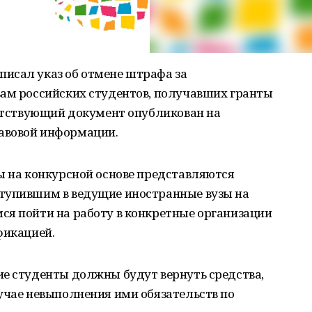
исал указ об отмене штрафа за
вам российских студентов, получавших гранты
ветствующий документ опубликован на
авовой информации.
ы на конкурсной основе представляются
тупившим в ведущие иностранные вузы на
ся пойти на работу в конкретные организации
фикацией.
ие студенты должны будут вернуть средства,
учае невыполнения ими обязательств по