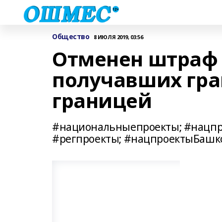
Общество
8 ИЮЛЯ 2019, 03:56
Отменен штраф 
получавших гра
границей
#национальныепроекты; #нацпр
#регпроекты; #нацпроектыБашк