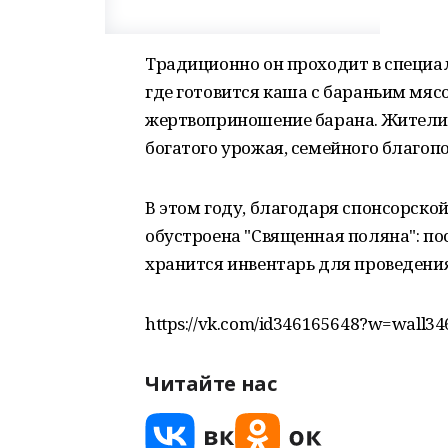
Традиционно он проходит в специал
где готовится каша с бараньим мя
жертвоприношение барана. Жители м
богатого урожая, семейного благоп
В этом году, благодаря спонсорск
обустроена "Священная поляна": пос
хранится инвентарь для проведени
https://vk.com/id346165648?w=wall3
Читайте нас