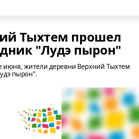
ний Тыхтем прошел
дник "Лудэ пырон"
ье июня, жители деревни Верхний Тыхтем
удэ пырон".