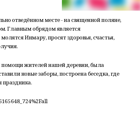
ьно отведённом месте - на священной поляне,
сом. Главным обрядом является
олятся Инмару, просят здоровья, счастья,
олучия.
ой помощи жителей нашей деревни, была
тавили новые заборы, построена беседка, где
я праздника.
46165648_724%2Fall