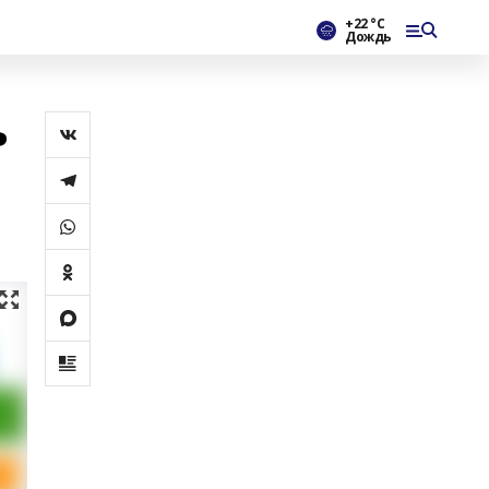
+22 °С
Дождь
ь