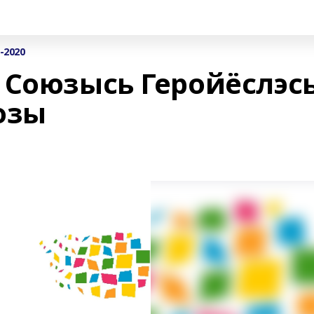
-2020
 Союзысь Геройёслэс
озы