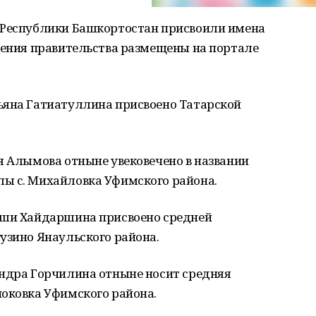
 Республики Башкортостан присвоили имена
ления правительства размещены на портале
ьяна Гатиатуллина присвоено Татарской
я Алымова отныне увековечено в названии
ы с. Михайловка Уфимского района.
нши Хайдаршина присвоено средней
узино Янаульского района.
андра Горчилина отныне носит средняя
ноковка Уфимского района.