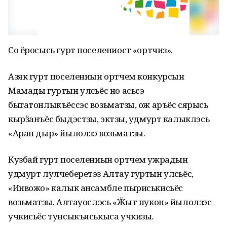
Со ёросысь гурт поселениостӥ «ортчиз».
Азяк гурт поселениын ортчем конкурсын
Мамады гуртын улӥсьёс но асьсэ
быгатонлыкъёссэс возьматӥзы, ож аръёс сярысь
кырӟанъёс быдэстӥзы, эктӥзы, удмурт калыклэсь
«Аран дыр» йылолзэ возьматӥзы.
Кузбай гурт поселениын ортчем ужрадын
удмурт лулчеберетэз Алтау гуртын улӥсьёс,
«Инвожо» калык ансамбле пыриськисьёс
возьматӥзы. Алтауослэсь «Ӝыт пукон» йылолзэс
учкисьёс тунсыкъяськыса учкизы.