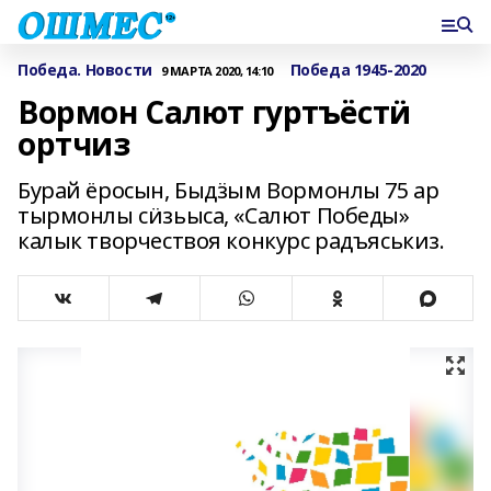
Победа. Новости
Победа 1945-2020
9 МАРТА 2020, 14:10
Вормон Салют гуртъёстӥ
ортчиз
Бурай ёросын, Быдӟым Вормонлы 75 ар
тырмонлы сӥзьыса, «Салют Победы»
калык творчествоя конкурс радъяськиз.