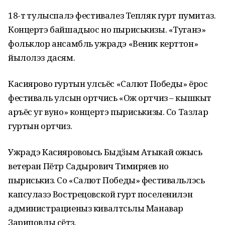
18-тӥ тулыспалэ фестивалез Тепляк гурт пумитаз.
Концертэ байшадыос но пыриськизы. «Туганэ»
фольклор ансамбль ужрадэ «Веник керттон»
йылолэз дасям.
Касиярово гуртын улӥсьёс «Салют Победы» ёрос
фестиваль улсын ортчись «Ож ортчиз – кышкыт
аръёс уг вуно» концертэ пыриськизы. Со Тазлар
гуртын ортчиз.
Ужрадэ Касияровоысь Быдӟым Атыкай ожысь
ветеран Пётр Садырович Тимиряев но
пыриськиз. Со «Салют Победы» фестивальлэсь
капсулазэ Вострецовской гурт поселенилэн
администрациеныз кивалтӥсьлы Манавар
Зариповлы сётӥз.