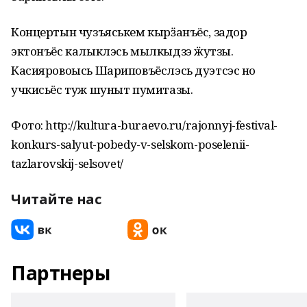
Концертын чузъяськем кырӟанъёс, задор
эктонъёс калыклэсь мылкыдзэ ӝутӥзы.
Касияровоысь Шариповъёслэсь дуэтсэс но
учкисьёс туж шуныт пумитазы.
Фото: http://kultura-buraevo.ru/rajonnyj-festival-
konkurs-salyut-pobedy-v-selskom-poselenii-
tazlarovskij-selsovet/
Читайте нас
Партнеры