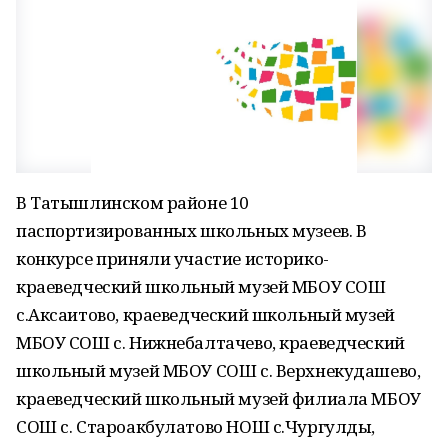
В Татышлинском районе 10
паспортизированных школьных музеев. В
конкурсе приняли участие историко-
краеведческий школьный музей МБОУ СОШ
с.Аксаитово, краеведческий школьный музей
МБОУ СОШ с. Нижнебалтачево, краеведческий
школьный музей МБОУ СОШ с. Верхнекудашево,
краеведческий школьный музей филиала МБОУ
СОШ с. Староакбулатово НОШ с.Чургулды,