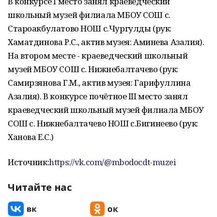
В конкурсе I место занял краеведческий
школьный музей филиала МБОУ СОШ с.
Староакбулатово НОШ с.Чургулды (рук:
Хаматдинова Р.С., актив музея: Аминева Азалия).
На втором месте - краеведческий школьный
музей МБОУ СОШ с. Нижнебалтачево (рук:
Самирзянова Г.М., актив музея: Гарифуллина
Азалия). В конкурсе почётное III место занял
краеведческий школьный музей филиала МБОУ
СОШ с. Нижнебалтачево НОШ с.Бигинеево (рук:
Ханова Е.С.)
Источник:
https://vk.com/@mbodocdt-muzei
Читайте нас