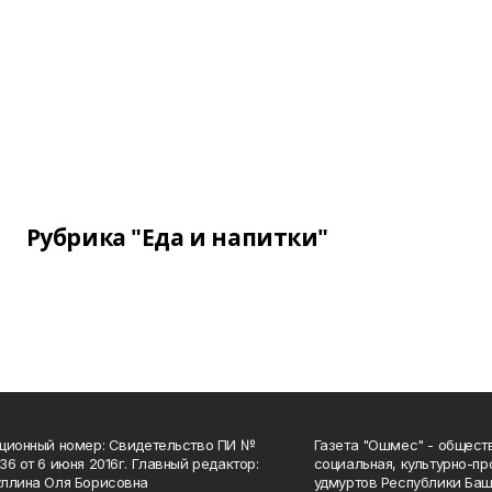
Рубрика "Еда и напитки"
ционный номер: Свидетельство ПИ №
Газета "Ошмес" - общест
36 от 6 июня 2016г. Главный редактор:
социальная, культурно-пр
ллина Оля Борисовна
удмуртов Республики Баш