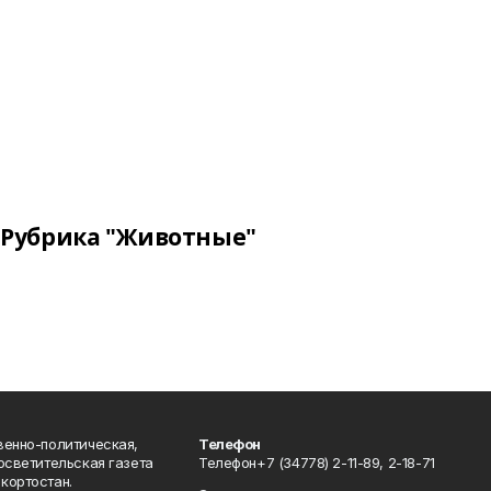
Рубрика "Животные"
венно-политическая,
Телефон
осветительская газета
Телефон+7 (34778) 2-11-89, 2-18-71
кортостан.