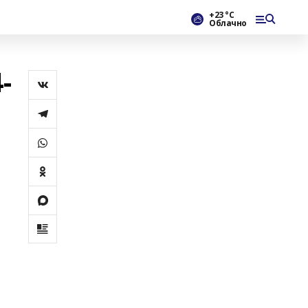
+23 °С
Облачно
-
э