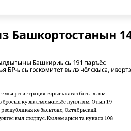
ӥз Башкортостанын 14
 кылдытыны Башкириысь 191 паръёс
 БР-ысь госкомитет вылэ чӧлскыса, иворт
семья регистрация сярысь кагаз басьтӥллям.
в ёросын кузпалъяськисьёс луиллям. Отын 19
республикая ке басьтоно, Октябрьский
тужгес вылӥ лыдпус. Кылем арын та нуналэ 108