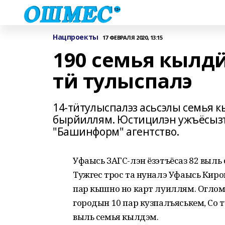
Нацпроекты
17 ФЕВРАЛЯ 2020, 13:15
190 семья кылд
тӥ тулыспалэ
14-тӥтулыспалэз асьсэлы семья
бырйиллям. Юстицилэн ужъёсызъя
"Башинформ" агентство.
Уфаысь ЗАГС-лэн ёзэтъёсаз 82 выль 
Тужгес трос та нуналэ Уфаысь Киро
пар кышно но карт луиллям. Оглом 
городын 10 пар кузпалъяськем, Со 
выль семья кылдэм.