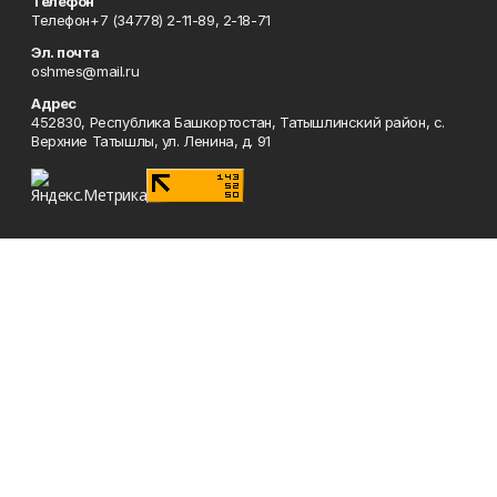
Телефон
Телефон+7 (34778) 2-11-89, 2-18-71
Эл. почта
oshmes@mail.ru
Адрес
452830, Республика Башкортостан, Татышлинский район, с.
Верхние Татышлы, ул. Ленина, д. 91