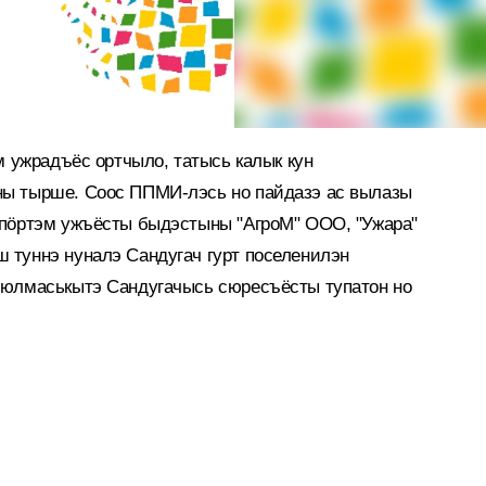
м ужрадъёс ортчыло, татысь калык кун
ы тырше. Соос ППМИ-лэсь но пайдазэ ас вылазы
 пӧртэм ужъёсты быдэстыны "АгроМ" ООО, "Ужара"
 туннэ нуналэ Сандугач гурт поселенилэн
сюлмаськытэ Сандугачысь сюресъёсты тупатон но