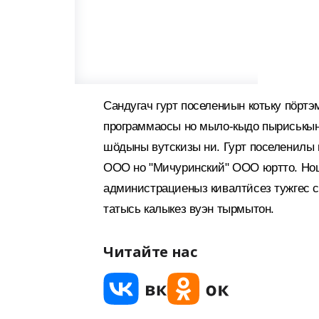
Сандугач гурт поселениын котьку пӧртэ
программаосы но мыло-кыдо пыриськын
шӧдыны вутскизы ни. Гурт поселенилы
ООО но "Мичуринский" ООО юртто. Нош
администрациеныз кивалтӥсез тужгес 
татысь калыкез вуэн тырмытон.
Читайте нас