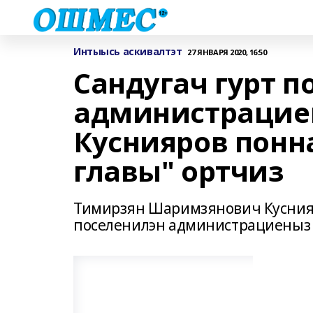
Интыысь аскивалтэт
27 ЯНВАРЯ 2020, 16:50
Сандугач гурт п
администрациен
Куснияров понна
главы" ортчиз
Тимирзян Шаримзянович Куснияр
поселенилэн администрациеныз 2