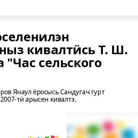
оселенилэн
ыз кивалтӥсь Т. Ш.
 "Час сельского
ов Янаул ёросысь Сандугач гурт
007-тӥ арысен кивалтэ.