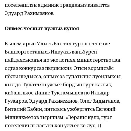
поселенилэн администрациеныз кивалтӥсь
Эдуард Рахимзянов.
Ошмес ческыт вуэныз куноя
Кылем арын Улысь Балтач гурт поселение
Башкортостанысь Инкуазь ваньбурен
пайдаяськонъя но экологияя министерстволэн
одӥгаз конкурсаз пыриськиз. Отын вормисьёс
пӧлы шедьыса, ошмесэз тупатыны луонлыксы
кылдӥз. Тупатъян ужъёс бордын гурт калык,
кибашлыос Данис Туктамышев но Ильдар
Гузаиров, Эдуард Рахимзянов, Олег Зидыганов,
Виталий Бабин, интыысь ужбергатӥсь Евгений
Минияхметов тыршизы. «Вераны кулэ, гурт
поселениын лэсьтӥськон ужъёс ке луо, Д.