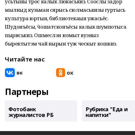
усьтыны трос калык люкаськиз. Соослы задор
мылкыд кузьман сярысь сюлмаськизы гуртысь
культура юртын, библиотекаын ужасьёс.
Шудонъёсы, ӵошатсконъёсы калык шумпотыса
пыриськиз. Ошмеслэн юзмыт вуэныз
быректытэм чай кырын туж ческыт кошкиз.
Читайте нас
Партнеры
Фотобанк
Рубрика "Еда и
журналистов РБ
напитки"