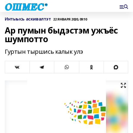
Интыысь аскивалтэт
22 ЯНВАРЯ 2020, 09:10
Ар пумын быдэстэм ужъёс
шумпотто
Гуртын тыршись калык улэ