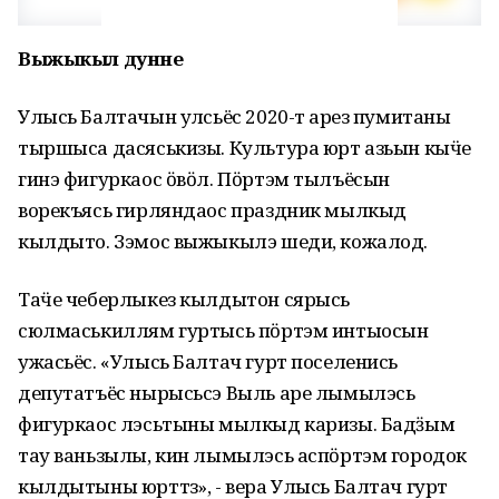
Выжыкыл дунне
Улысь Балтачын улӥсьёс 2020-тӥ арез пумитаны
тыршыса дасяськизы. Культура юрт азьын кыӵе
гинэ фигуркаос ӧвӧл. Пӧртэм тылъёсын
ворекъясь гирляндаос праздник мылкыд
кылдыто. Зэмос выжыкылэ шеди, кожалод.
Таӵе чеберлыкез кылдытон сярысь
сюлмаськиллям гуртысь пӧртэм интыосын
ужасьёс. «Улысь Балтач гурт поселенись
депутатъёс нырысьсэ Выль аре лымылэсь
фигуркаос лэсьтыны мылкыд каризы. Бадӟым
тау ваньзылы, кин лымылэсь аспӧртэм городок
кылдытыны юрттӥз», - вера Улысь Балтач гурт