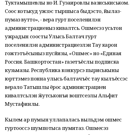
Туктамышевлы но И. Гузаировлы вазиськиськом.
Соос котькуд ужзэс тыршыса быдэсто, йылаз-
пумаз вутто», - вера гурт поселенилэн
администрациеныз кивалтӥсь. Ошмесэз усьтон
ужрадын соосты Улысь Балтач гурт
поселенилэн администрациезлэн Тау карон
гожтэтъёсыныз пусйизы, «Ошмес» но «Единая
Россия. Башкортостан» газетъёслы подписка
кузьмазы. Республика конкурсэ пыриськыны
юрттэмез понна улысь балтачъёс тау кылъёссэс
верало Татышлы ёрос администрациен
кивалтӥсьлэн ӝутӥськонъя воштӥсезлы Альфит
Мустафинлы.
Кылем ар пумын уллапалась выльдэм ошмес
гуртооссэ шумпотыса пумитаз. Ошмесэз