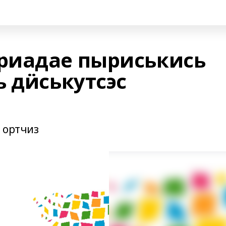
риадае пыриськись
 дӥськутсэс
 ортчиз