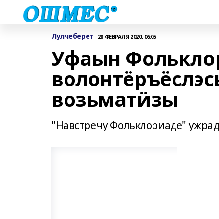
Лулчеберет
28 ФЕВРАЛЯ 2020, 06:05
Уфаын Фолькло
волонтёръёслэсь
возьматӥзы
"Навстречу Фольклориаде" ужрад