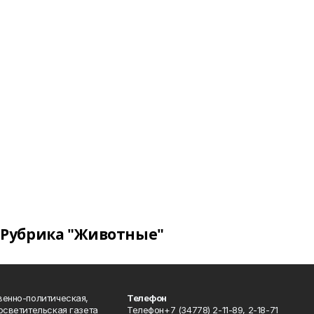
Рубрика "Животные"
венно-политическая,
Телефон
осветительская газета
Телефон+7 (34778) 2-11-89, 2-18-71