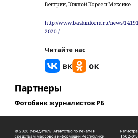
Венгрии, Южной Корее и Мексике.
http://www.bashinform.ru/news/141914
2020-/
Читайте нас
Партнеры
Фотобанк журналистов РБ
© 2026 Учредитель: Агентство по печати и
Регистра
средствам массовой информации Республики
ТУ02-015