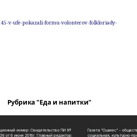
5-v-ufe-pokazali-formu-volonterov-folkloriady-
Рубрика "Еда и напитки"
ционный номер: Свидетельство ПИ №
Газета "Ошмес" - общест
36 от 6 июня 2016г. Главный редактор:
социальная, культурно-пр