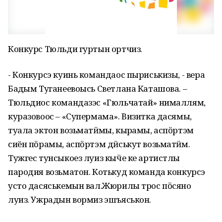
Конкурс Тюльди гуртын ортчиз.
- Конкурсэ куинь командаос пыриськизы, - вера
Бадӟым Туганеевоысь Светлана Каташова. –
Тюльдиос командазэс «Гюльчатай» нималлям,
куразовоос – «Супермама». Визитка дасямы,
туала эктон возьматӥмы, кырӟамы, аспӧртэм
сиён пӧрамы, аспӧртэм дӥськут возьматӥм.
Тужгес тунсыкоез луиз кыӵе ке артистлы
пародия возьматон. Котькуд команда конкурсэ
усто дасяськемын вал.Жюрилы трос пӧсяно
луиз. Ужрадын вормиз эшъяськон.