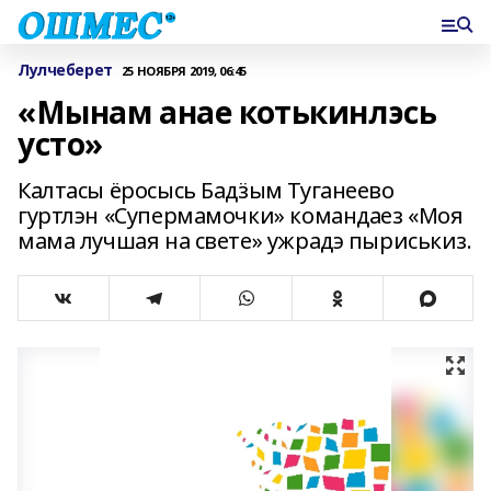
Лулчеберет
25 НОЯБРЯ 2019, 06:45
«Мынам анае котькинлэсь
усто»
Калтасы ёросысь Бадӟым Туганеево
гуртлэн «Супермамочки» командаез «Моя
мама лучшая на свете» ужрадэ пыриськиз.