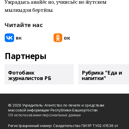
Ужрадысь анайёс но, учкисьёс но ӝутскем
мылкыдэн бертӥзы.
Читайте нас
Партнеры
Фотобанк
Рубрика "Еда и
журналистов РБ
напитки"
© 2026 Учредитель: Агентство по печати и средствам
массовой информации Республики Башкортостан
Об использовании персональных данных
Регистрационный номер: Свидетельство ПИ № ТУ02-01536 от