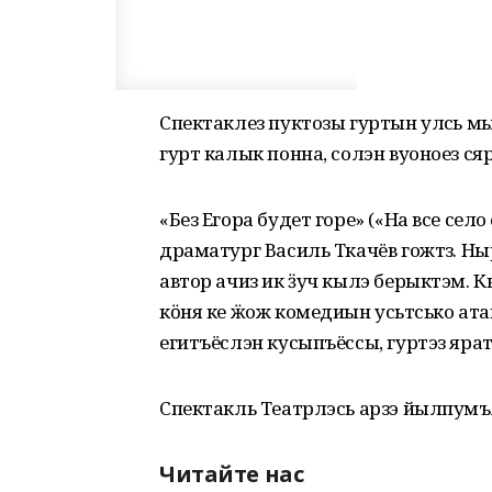
Спектаклез пуктозы гуртын улӥсь 
гурт калык понна, солэн вуоноез ся
«Без Егора будет горе» («На все сел
драматург Василь Ткачёв гожтӥз. Н
автор ачиз ик ӟуч кылэ берыктэм. 
кӧня ке ӝож комедиын усьтӥсько ат
егитъёслэн кусыпъёссы, гуртэз ярат
Спектакль Театрлэсь арзэ йылпумъ
Читайте нас