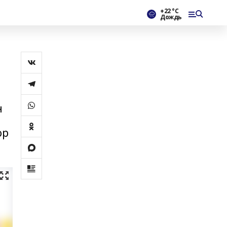
+22 °С
Дождь
н
ор