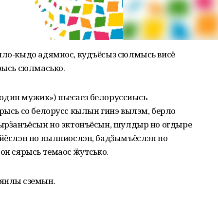
мыло-кыдо адямиос, кудъёсыз сюлмысь висё
рысь сюлмасько.
о один мужик») пьесаез белоруссиысь
ырысь со белорусс кылын гинэ вылэм, берло
Кырӟанъёсын но эктонъёсын, шулдыр но огдыре
айёслэн но нылпиослэн, бадӟымъёслэн но
он сярысь темаос ӝутӥсько.
янлы сӥземын.