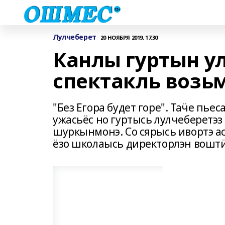
Лулчеберет
20 НОЯБРЯ 2019, 17:30
Канлы гуртын у
спектакль возь
"Без Егора будет горе". Таӵе пь
ужасьёс но гуртысь лулчеберетэз
шуркынмонэ. Со сярысь ивортэ ас
ёзо школаысь директорлэн вошт