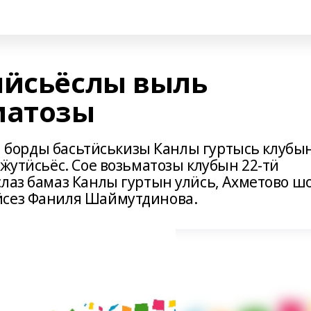
лӥсьёслы выль
матозы
еса борды басьтӥськизы Канлы гуртысь клубы
 ӝутӥсьёс. Сое возьматозы клубын 22-тӥ
лаз бамаз Канлы гуртын улӥсь, Ахметово ш
ӥсез Фаниля Шаймутдинова.