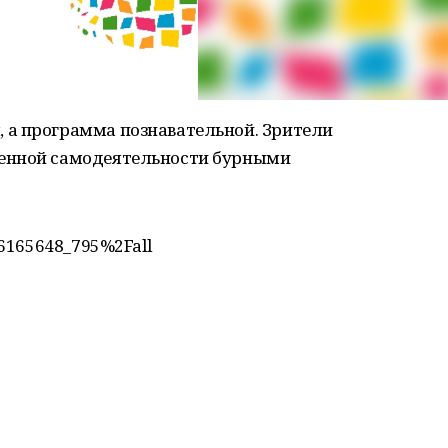
 а программа познавательной. Зрители
енной самодеятельности бурными
46165648_795%2Fall