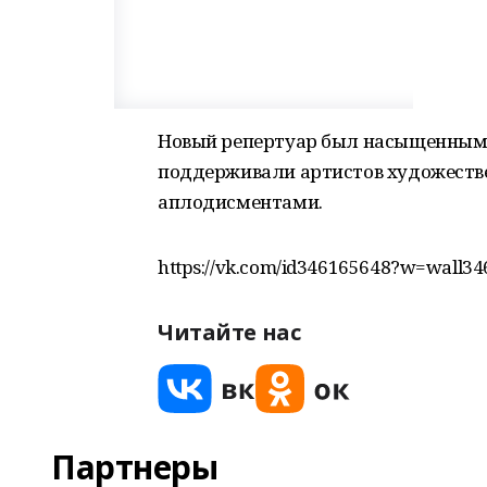
Новый репертуар был насыщенным,
поддерживали артистов художеств
аплодисментами.
https://vk.com/id346165648?w=wall3
Читайте нас
Партнеры