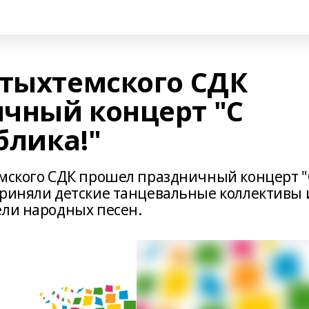
етыхтемского СДК
чный концерт "С
блика!"
емского СДК прошел праздничный концерт "
приняли детские танцевальные коллективы 
ели народных песен.