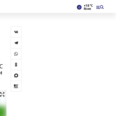
+18 °С
Ясно
С
и