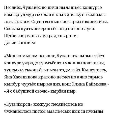
Песяйёс, ӵужайёс но пичи нылашъёс конкурсэ
камсьӧр удмуртъёслэн калык дӥськутъёсынызы
лыктӥллям. Сцена вылын соос яркыт воректӥзы.
Соослы куать эскеронъёс пыр потоно луиз.
Шӧдӥськиз, ваньзы ужрадэ пыр-поч
дасяськиллям.
«Мон но мынам песянае, ӵужанае» нырысетӥез
конкурс ужрадэ вуэмъёслэн улон-вылонэнызы,
тунсыкъяськонъёсынызы тодматӥз. Кылсярысь,
Яна Хасанянова яратоно песяез но ачиз сярысь
кылбур чуръёс пыр мадиз, нош Элина Баймиева -
«Я с бабушкой своею» кырӟан пыр.
«Кузь йырси» конкурс песяйёслэсь но
ӵужайёслэсь пӧртэм амалъёсын йырси пуныны