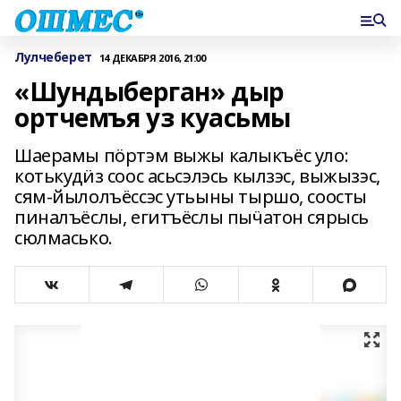
Лулчеберет
14 ДЕКАБРЯ 2016, 21:00
«Шундыберган» дыр
ортчемъя уз куасьмы
Шаерамы пӧртэм выжы калыкъёс уло:
котькудӥз соос асьсэлэсь кылзэс, выжызэс,
сям-йылолъёссэс утьыны тыршо, соосты
пиналъёслы, егитъёслы пыӵатон сярысь
сюлмасько.