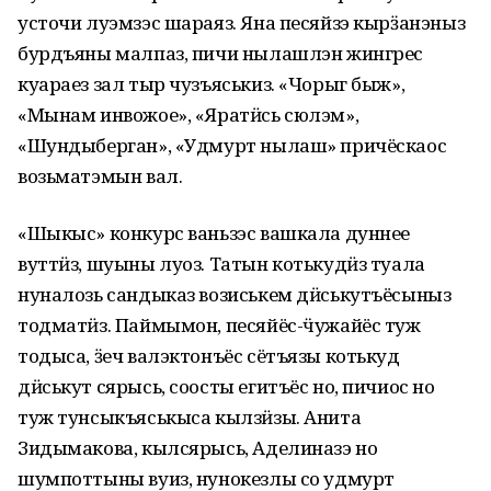
усточи луэмзэс шараяз. Яна песяйзэ кырӟанэныз
бурдъяны малпаз, пичи нылашлэн жингрес
куараез зал тыр чузъяськиз. «Чорыг быж»,
«Мынам инвожое», «Яратӥсь сюлэм»,
«Шундыберган», «Удмурт нылаш» причёскаос
возьматэмын вал.
«Шыкыс» конкурс ваньзэс вашкала дуннее
вуттӥз, шуыны луоз. Татын котькудӥз туала
нуналозь сандыказ возиськем дӥськутъёсыныз
тодматӥз. Паймымон, песяйёс-ӵужайёс туж
тодыса, ӟеч валэктонъёс сётъязы котькуд
дӥськут сярысь, соосты егитъёс но, пичиос но
туж тунсыкъяськыса кылзӥзы. Анита
Зидымакова, кылсярысь, Аделиназэ но
шумпоттыны вуиз, нунокезлы со удмурт