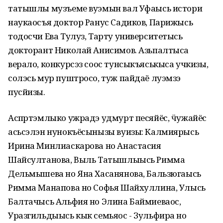
татышлы музъеме вуэмын вал Уфаысь истори
наукаосъя доктор Ранус Садиков, Парижысь
тодосчи Ева Тулуз, Тарту университетысь
докторант Николай Анисимов. Азьпалтыса
верало, конкурсэз соос тунсыкъяськыса учкизы,
солэсь мур пуштросо, туж пайдаё луэмзэ
пусйизы.
Аспӧртэмлыко ужрадэ удмурт песяйёс, ӵужайёс
асьсэлэн нунокъёсынызы вуизы: Калмиярысь
Ирина Минлиаскарова но Анастасия
Шайсултанова, Выль Татышлыысь Римма
Дельмышева но Яна Хасанянова, Бальзюгаысь
Римма Манапова но Софья Шайхуллина, Улысь
Балтачысь Альфия но Элина Баймиеваос,
Уразгильдыысь кык семьяос - Зульфира но