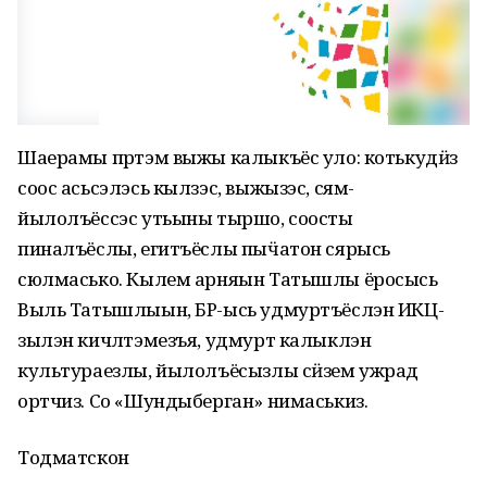
Шаерамы пӧртэм выжы калыкъёс уло: котькудӥз
соос асьсэлэсь кылзэс, выжызэс, сям-
йылолъёссэс утьыны тыршо, соосты
пиналъёслы, егитъёслы пыӵатон сярысь
сюлмасько. Кылем арняын Татышлы ёросысь
Выль Татышлыын, БР-ысь удмуртъёслэн ИКЦ-
зылэн кичӧлтэмезъя, удмурт калыклэн
культураезлы, йылолъёсызлы сӥзем ужрад
ортчиз. Со «Шундыберган» нимаськиз.
Тодматскон