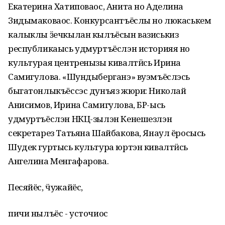
Екатерина Хатиповаос, Анита но Аделина
Зидымаковаос. Конкурсантъёслы но люкаськем
калыклы ӟечкылан кылъёсын вазиськиз
республикаысь удмуртъёслэн историяя но
культурая центренызы кивалтӥсь Ирина
Самигулова. «Шундыберганэ» вуэмъёслэсь
быгатонлыкъёссэс дунъяз жюри: Николай
Анисимов, Ирина Самигулова, БР-ысь
удмуртъёслэн НКЦ-зылэн Кенешезлэн
секретарез Татьяна Шайбакова, Янаул ёросысь
Шудек гуртысь культура юртэн кивалтӥсь
Ангелина Менгафарова.
Песяйёс, ӵужайёс,
пичи нылъёс - усточиос