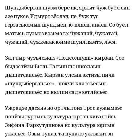
Шундыберган шуэм бере ик, яркыт ӵуж буёл син
азе пуксе. Удмуртъёслэн, пе, ӵуж тус
герӟаськемын шундыен, ю-нянен, анаен. Со буёл
матысь луэмез возьматэ: ӵужанай, ӵужатай,
ӵужапай, ӵужкенак юнме шуиллямтэ, лэся.
Зал тыр чузъяськиз «Подсолнухи» кырӟан. Сое
быдэстӥзы Выль Татышлы школаын
дышетскисьёс. Кырӟан улсын эктӥзы пичи
«шундыберганъёс» - покчи классъёсын
дышетскисьёс но нылпи садэ ветлӥсьёс.
Ужрадэз дасянэ но ортчытонэ трос кужымзэс
понӥзы гуртысь культура юртэн кивалтӥсь
Зифина Фархутдинова но культура юртын
ужасьёс. Озьы тупаз, та нуналэ уж визитэн