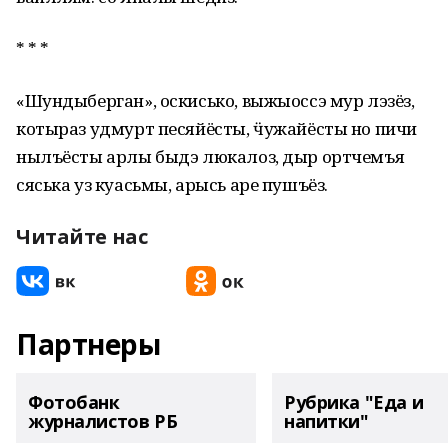
* * *
«Шундыберган», оскисько, выжыоссэ мур лэзёз,
котыраз удмурт песяйёсты, ӵужайёсты но пичи
нылъёсты арлы быдэ люкалоз, дыр ортчемъя
сяська уз куасьмы, арысь аре пушъёз.
Читайте нас
Партнеры
Фотобанк
Рубрика "Еда и
журналистов РБ
напитки"