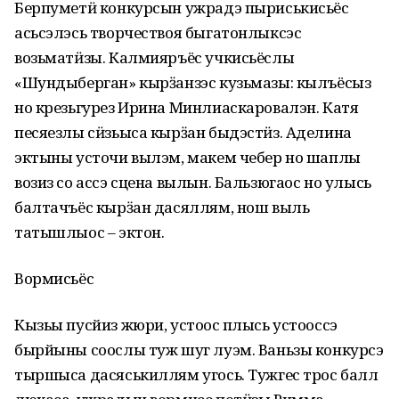
Берпуметӥ конкурсын ужрадэ пыриськисьёс
асьсэлэсь творчествоя быгатонлыксэс
возьматӥзы. Калмияръёс учкисьёслы
«Шундыберган» кырӟанзэс кузьмазы: кылъёсыз
но крезьгурез Ирина Минлиаскаровалэн. Катя
песяезлы сӥзьыса кырӟан быдэстӥз. Аделина
эктыны усточи вылэм, макем чебер но шаплы
возиз со ассэ сцена вылын. Бальзюгаос но улысь
балтачъёс кырӟан дасяллям, нош выль
татышлыос – эктон.
Вормисьёс
Кызьы пусйиз жюри, устоос пӧлысь устооссэ
бырйыны соослы туж шуг луэм. Ваньзы конкурсэ
тыршыса дасяськиллям угось. Тужгес трос балл