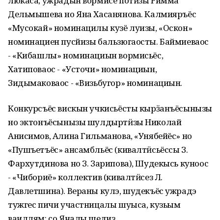
люкаса, ужрадын вормисе потӥзы Римма
Дельмышева но Яна Хасанянова. Калмияръёс
«Мусокай» номинацилы кузё луизы, «Оскон»
номинациен пусйизы бальзюгаосты. Баймиеваос
- «Кибашлы» номинациын вормисьёс,
Хатиповаос - «Усточи» номинациын,
Зидымаковаос - «Визьбугор» номинациын.
Конкурсъёс вискын учкисьёсты кырӟанъёсынызы
но эктонъёсынызы шулдыртӥзы Николай
Анисимов, Алина Гильманова, «Унябейёс» но
«Пушъетъёс» ансамбльёс (кивалтӥсьёссы З.
Фархутдинова но З. Зарипова), Шудекысь куноос
- «Чибориё» коллектив (кивалтӥсез Л.
Давлетшина). Вераны кулэ, шудекъёс ужрадэ
тужгес пичи участницалы шуыса, кузьым
ваиллям: со Яналы шедиз.