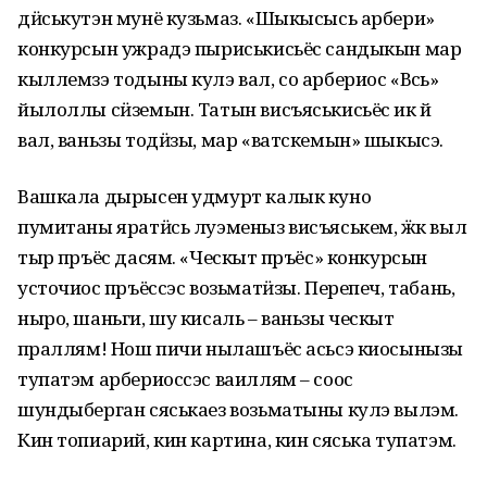
дӥськутэн мунё кузьмаз. «Шыкысысь арбери»
конкурсын ужрадэ пыриськисьёс сандыкын мар
кыллемзэ тодыны кулэ вал, со арбериос «Вӧсь»
йылоллы сӥземын. Татын висъяськисьёс ик ӧй
вал, ваньзы тодӥзы, мар «ватскемын» шыкысэ.
Вашкала дырысен удмурт калык куно
пумитаны яратӥсь луэменыз висъяськем, ӝӧк выл
тыр пӧръёс дасям. «Ческыт пӧръёс» конкурсын
усточиос пӧръёссэс возьматӥзы. Перепеч, табань,
ныро, шаньги, шу кисаль – ваньзы ческыт
пӧраллям! Нош пичи нылашъёс асьсэ киосынызы
тупатэм арбериоссэс ваиллям – соос
шундыберган сяськаез возьматыны кулэ вылэм.
Кин топиарий, кин картина, кин сяська тупатэм.