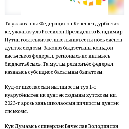
Та ужкагазлы Федерацилэн Кенешез дурбасьтӥз
ке, ужкагаз улэ Россилэн Президентэз Владимир
Путин гожтӥськиз ке, школьникъёсты пӧсь сиёнэн
дунтэк сюдозы. Законэз быдэстыны коньдон
висъяськоз федерал, регионысь но интыысь
бюджетъёсысь. Та муглы регионъёс федерал
казнаысь субсидиос басьтыны быгатозы.
Куд-ог школаосын нылпиосты туэ 1-тӥ
куарусёнысен ик дунтэк сюдыны кутскозы ни.
2023-тӥ арозь вань школаосын пичиосты дунтэк
сиськозы.
Кун Думаысь спикерлэн Вячеслав Володинлэн