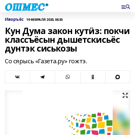
Иворъёс
19 ФЕВРАЛЯ 2020, 06:30
Кун Дума закон кутӥз: покчи
классъёсын дышетскисьёс
дунтэк сиськозы
Со сярысь «Газета.ру» гожтэ.