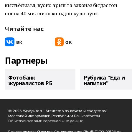
кылъёсызъя, вуоно арын та законэз быдэстон
понна 40 миллион коньдон кулэ луоз.
Читайте нас
Партнеры
Фотобанк
Рубрика "Еда и
журналистов РБ
напитки"
© 2026 Учредитель: Агентство по печати и средствам
массовой информации Республики Башкортостан
Об использовании персональных данных
Регистрационный номер: Свидетельство ПИ № ТУ02-01536 от