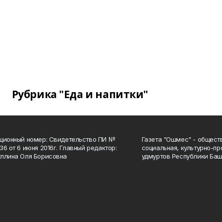
Рубрика "Еда и напитки"
ционный номер: Свидетельство ПИ №
Газета "Ошмес" - общест
36 от 6 июня 2016г. Главный редактор:
социальная, культурно-пр
ллина Оля Борисовна
удмуртов Республики Баш