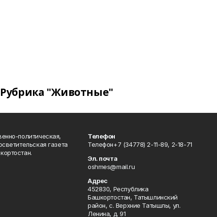
Рубрика "Животные"
венно-политическая,
Телефон
осветительская газета
Телефон+7 (34778) 2-11-89, 2-18-71
кортостан.
Эл. почта
oshmes@mail.ru
Адрес
452830, Республика
Башкортостан, Татышлинский
район, с. Верхние Татышлы, ул.
Ленина, д. 91