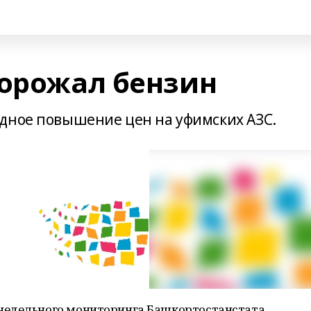
дорожал бензин
дное повышение цен на уфимских АЗС.
недельного мониторинга Башкортостанстата,