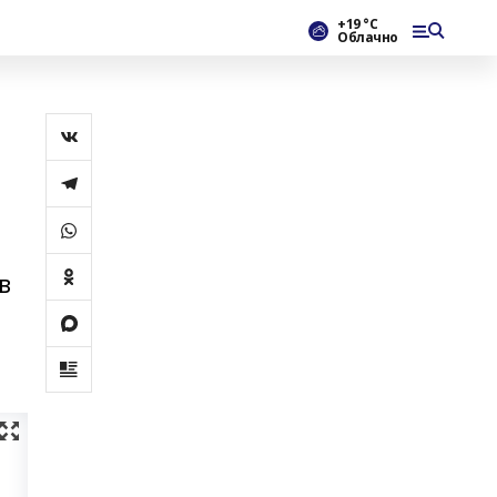
+19 °С
Облачно
в