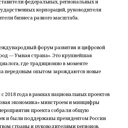
ставители федеральных, региональных и
сударственных корпораций, руководители
ители бизнеса разного масштаба.
V Международный форум развития и цифровой
од — Умная страна». Это крупнейшая
иалога, где традиционно в моменте
на передовым опытом зарождаются новые
с 2018 года в рамках национальных проектов
ровая экономика» минстроем и минцифры
мероприятия проекта собрали общую
век и были поддержаны президентом России
вом страны и руководителями регионов.