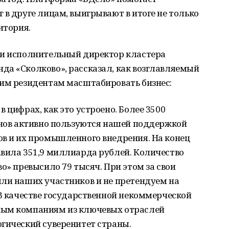
 в друге лицам, выигрывают в итоге не только
итория.
 и исполнительный директор кластера
да «Сколково», рассказал, как возглавляемый
оим резидентам масштабировать бизнес:
 цифрах, как это устроено. Более 3500
онов активно пользуются нашей поддержкой
ов и их промышленного внедрения. На конец
авила 351,9 миллиарда рублей. Количество
о» превысило 79 тысяч. При этом за свои
ыли наших участников и не претендуем на
 В качестве государственной некоммерческой
ным компаниям из ключевых отраслей
гический суверенитет страны.