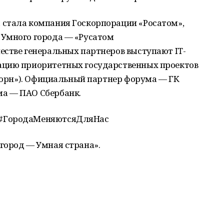
стала компания Госкорпорации «Росатом»,
 Умного города — «Русатом
естве генеральных партнеров выступают IT-
ацию приоритетных государственных проектов
икорн»). Официальный партнер форума — ГК
а — ПАО Сбербанк.
 #ГородаМеняютсяДляНас
город — Умная страна».