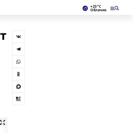
+23 °С
Облачно
т