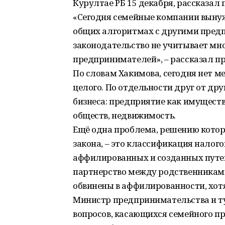
Курултае РБ 15 декабря, рассказал
«Сегодня семейные компании вынуж
общих алгоритмах с другими предп
законодательство не учитывает мн
предпринимателей», – рассказал п
По словам Хакимова, сегодня нет м
целого. По отдельности друг от др
бизнеса: предприятие как имуществ
обществ, недвижимость.
Ещё одна проблема, решению котор
закона, – это классификация нало
аффилированных и созданных путе
партнерство между родственниками
обвинены в аффилированности, хотя
Министр предпринимательства и ту
вопросов, касающихся семейного пр