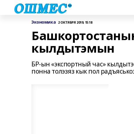
Экономика
2 ОКТЯБРЯ 2019, 15:18
Башкортостанын
кылдытэмын
БР-ын «экспортный час» кылдытэ
понна толэзяз кык пол радъясько