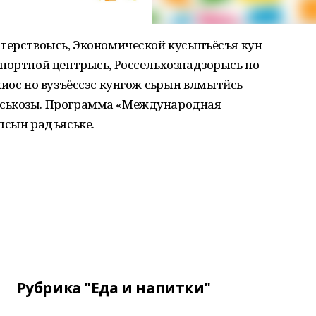
стерствоысь, Экономической кусыпъёсъя кун
спортной центрысь, Россельхознадзорысь но
иос но вузъёссэс кунгож сьӧрын вӧлмытӥсь
иськозы. Программа «Международная
лсын радъяське.
Рубрика "Еда и напитки"