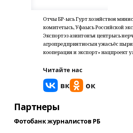
Отчы БР-ысь Гурт хозяйствоя мини
комитетысь, Уфаысь Российской эк
Экспортэз азинтонъя центрысь ӧнерч
агропредприятиосын ужасьёс пыр
кооперация и экспорт» нацпроект у
Читайте нас
Партнеры
Фотобанк журналистов РБ