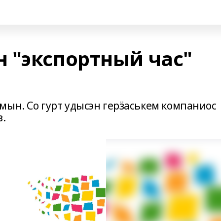
 "экспортный час"
мын. Со гурт удысэн герӟаськем компаниос
з.