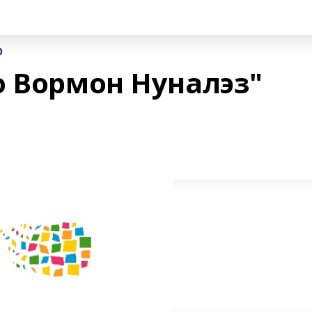
0
о Вормон Нуналэз"