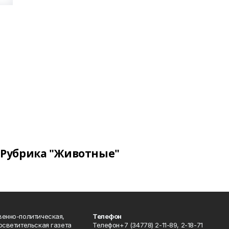
Рубрика "Животные"
венно-политическая,
Телефон
осветительская газета
Телефон+7 (34778) 2-11-89, 2-18-71