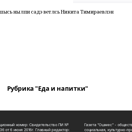
ысь нылпи садэ ветлӥсь Никита Тимираевлэн
Рубрика "Еда и напитки"
ционный номер: Свидетельство ПИ №
Газета "Ошмес" - общест
36 от 6 июня 2016г. Главный редактор:
социальная, культурно-пр