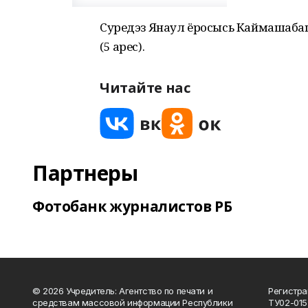
Суредэз Янаул ёросысь Каймашабаш
(5 арес).
Читайте нас
Партнеры
Фотобанк журналистов РБ
© 2026 Учредитель: Агентство по печати и
Регистра
средствам массовой информации Республики
ТУ02-015