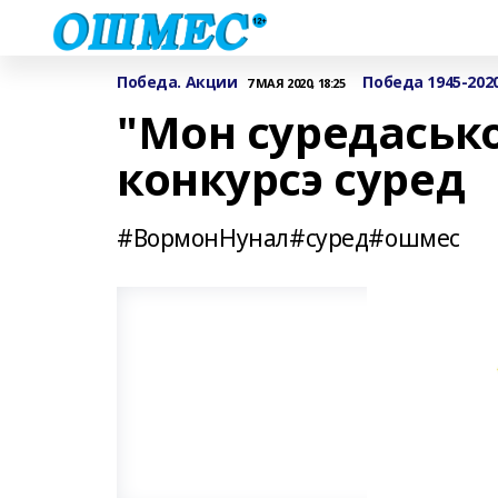
Победа. Акции
Победа 1945-202
7 МАЯ 2020, 18:25
"Мон суредаськ
конкурсэ суред
#ВормонНунал#суред#ошмес